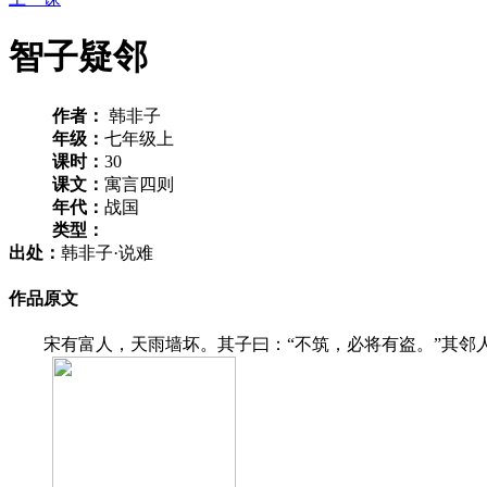
智子疑邻
作者：
韩非子
年级：
七年级上
课时：
30
课文：
寓言四则
年代：
战国
类型：
出处：
韩非子·说难
作品原文
宋有富人，天雨墙坏。其子曰：“不筑，必将有盗。”其邻人