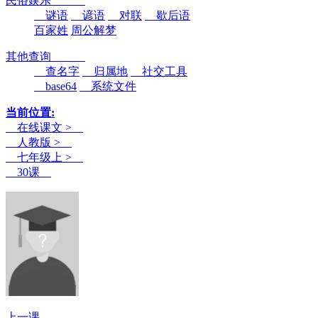
民俗娱乐
谜语
谚语
对联
歇后语
百家姓
周公解梦
其他查询
查名字
归属地
社交工具
base64
系统文件
当前位置:
在线课文 >
人教版 >
七年级上 >
30课
上一课