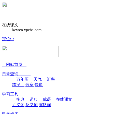
在线课文
kewen.xpcha.com
定位中
网站首页
日常查询
万年历
天气
汇率
路况
违章
快递
学习工具
字典
词典
成语
在线课文
近义词
反义词
缩略词