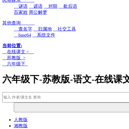
民俗娱乐
谜语
谚语
对联
歇后语
百家姓
周公解梦
其他查询
查名字
归属地
社交工具
base64
系统文件
当前位置:
在线课文 >
苏教版 >
六年级下
六年级下-苏教版-语文-在线课
人教版
湘教版