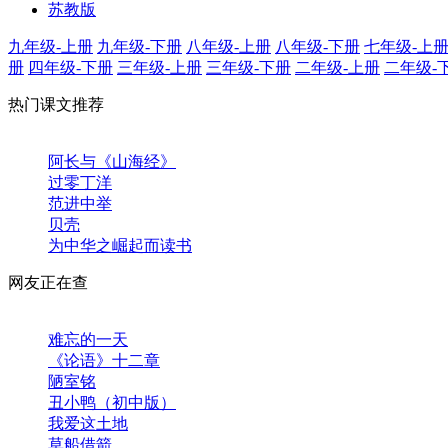
苏教版
九年级-上册
九年级-下册
八年级-上册
八年级-下册
七年级-上
册
四年级-下册
三年级-上册
三年级-下册
二年级-上册
二年级-
热门课文推荐
阿长与《山海经》
过零丁洋
范进中举
贝壳
为中华之崛起而读书
网友正在查
难忘的一天
《论语》十二章
陋室铭
丑小鸭（初中版）
我爱这土地
草船借箭