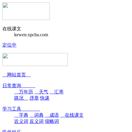
在线课文
kewen.xpcha.com
定位中
网站首页
日常查询
万年历
天气
汇率
路况
违章
快递
学习工具
字典
词典
成语
在线课文
近义词
反义词
缩略词