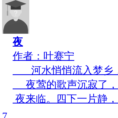
夜
作者：叶赛宁
河水悄悄流入梦乡
夜莺的歌声沉寂了
夜来临。四下一片静， .
7