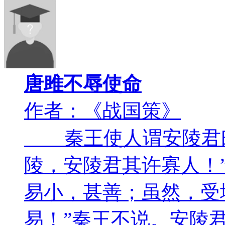
唐雎不辱使命
作者：《战国策》
秦王使人谓安陵君曰
陵，安陵君其许寡人！
易小，甚善；虽然，受
易！”秦王不说。安陵君因