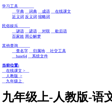
学习工具
字典
词典
成语
在线课文
近义词
反义词
缩略词
民俗娱乐
谜语
谚语
对联
歇后语
百家姓
周公解梦
其他查询
查名字
归属地
社交工具
base64
系统文件
当前位置:
在线课文 >
人教版 >
九年级上
九年级上-人教版-语