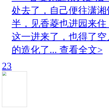
处去了，自己便往潇湘
半，见香菱也进园来住
这一进来了，也得了空
的造化了... 查看全文>
23