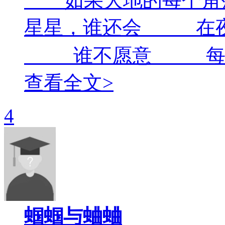
如果大地的每个角
星星，谁还会 在
谁不愿意 每天 
查看全文>
4
蝈蝈与蛐蛐