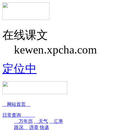
在线课文
kewen.xpcha.com
定位中
网站首页
日常查询
万年历
天气
汇率
路况
违章
快递