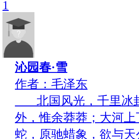
1
沁园春·雪
作者：毛泽东
北国风光，千里冰
外，惟余莽莽；大河
蛇，原驰蜡象，欲与