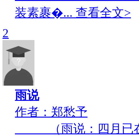
装素裹�... 查看全文>
2
雨说
作者：郑愁予
（雨说：四月已