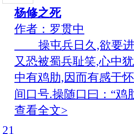
杨修之死
作者：罗贯中
操屯兵日久,欲要进兵
又恐被蜀兵耻笑,心中犹
中有鸡肋,因而有感于怀
间口号.操随口曰：“鸡肋!
查看全文>
21