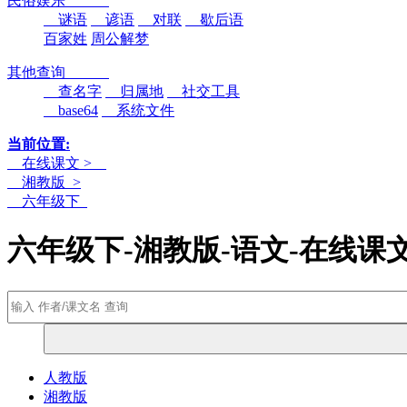
民俗娱乐
谜语
谚语
对联
歇后语
百家姓
周公解梦
其他查询
查名字
归属地
社交工具
base64
系统文件
当前位置:
在线课文 >
湘教版 >
六年级下
六年级下-湘教版-语文-在线课
人教版
湘教版