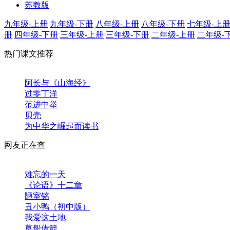
苏教版
九年级-上册
九年级-下册
八年级-上册
八年级-下册
七年级-上
册
四年级-下册
三年级-上册
三年级-下册
二年级-上册
二年级-
热门课文推荐
阿长与《山海经》
过零丁洋
范进中举
贝壳
为中华之崛起而读书
网友正在查
难忘的一天
《论语》十二章
陋室铭
丑小鸭（初中版）
我爱这土地
草船借箭