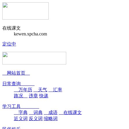
在线课文
kewen.xpcha.com
定位中
网站首页
日常查询
万年历
天气
汇率
路况
违章
快递
学习工具
字典
词典
成语
在线课文
近义词
反义词
缩略词