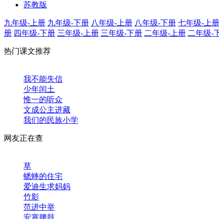
苏教版
九年级-上册
九年级-下册
八年级-上册
八年级-下册
七年级-上
册
四年级-下册
三年级-上册
三年级-下册
二年级-上册
二年级-
热门课文推荐
我不能失信
少年闰土
惟一的听众
文成公主进藏
我们的民族小学
网友正在查
草
蟋蟀的住宅
爱迪生求妈妈
竹影
范进中举
安塞腰鼓