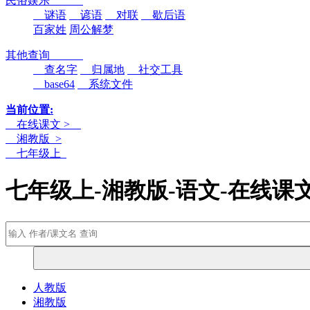
民俗娱乐
谜语
谚语
对联
歇后语
百家姓
周公解梦
其他查询
查名字
归属地
社交工具
base64
系统文件
当前位置:
在线课文 >
湘教版 >
七年级上
七年级上-湘教版-语文-在线课
人教版
湘教版