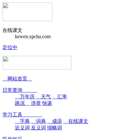
在线课文
kewen.xpcha.com
定位中
网站首页
日常查询
万年历
天气
汇率
路况
违章
快递
学习工具
字典
词典
成语
在线课文
近义词
反义词
缩略词