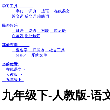
学习工具
字典
词典
成语
在线课文
近义词
反义词
缩略词
民俗娱乐
谜语
谚语
对联
歇后语
百家姓
周公解梦
其他查询
查名字
归属地
社交工具
base64
系统文件
当前位置:
在线课文 >
人教版 >
九年级下
九年级下-人教版-语