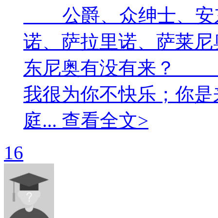
公爵、众绅士、安东
诺、萨拉里诺、萨莱
东尼奥有没有来？ 
我很为你不快乐；你是
庭... 查看全文>
16