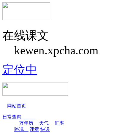
在线课文
kewen.xpcha.com
定位中
网站首页
日常查询
万年历
天气
汇率
路况
违章
快递