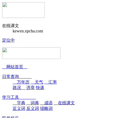
在线课文
kewen.xpcha.com
定位中
网站首页
日常查询
万年历
天气
汇率
路况
违章
快递
学习工具
字典
词典
成语
在线课文
近义词
反义词
缩略词