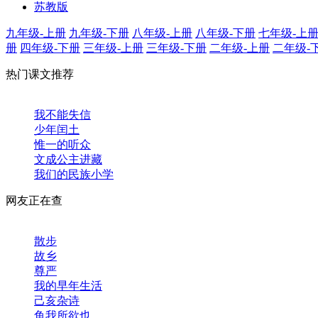
苏教版
九年级-上册
九年级-下册
八年级-上册
八年级-下册
七年级-上
册
四年级-下册
三年级-上册
三年级-下册
二年级-上册
二年级-
热门课文推荐
我不能失信
少年闰土
惟一的听众
文成公主进藏
我们的民族小学
网友正在查
散步
故乡
尊严
我的早年生活
己亥杂诗
鱼我所欲也