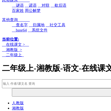
民俗娱乐
谜语
谚语
对联
歇后语
百家姓
周公解梦
其他查询
查名字
归属地
社交工具
base64
系统文件
当前位置:
在线课文 >
湘教版 >
二年级上
二年级上-湘教版-语文-在线课
人教版
湘教版