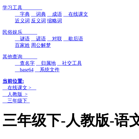
学习工具
字典
词典
成语
在线课文
近义词
反义词
缩略词
民俗娱乐
谜语
谚语
对联
歇后语
百家姓
周公解梦
其他查询
查名字
归属地
社交工具
base64
系统文件
当前位置:
在线课文 >
人教版 >
三年级下
三年级下-人教版-语