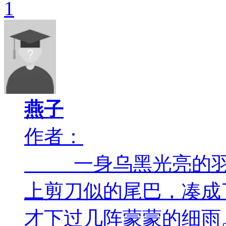
1
燕子
作者：
一身乌黑光亮的羽毛
上剪刀似的尾巴，
才下过几阵蒙蒙的细雨