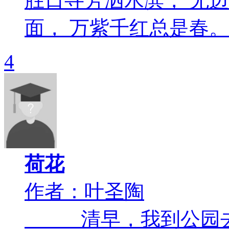
胜日寻芳泗水滨， 无
面， 万紫千红总是春。 .
4
荷花
作者：叶圣陶
清早，我到公园去