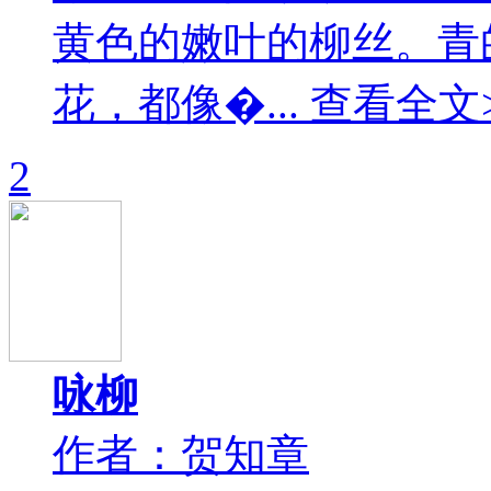
黄色的嫩叶的柳丝。青
花，都像�... 查看全文
2
咏柳
作者：贺知章