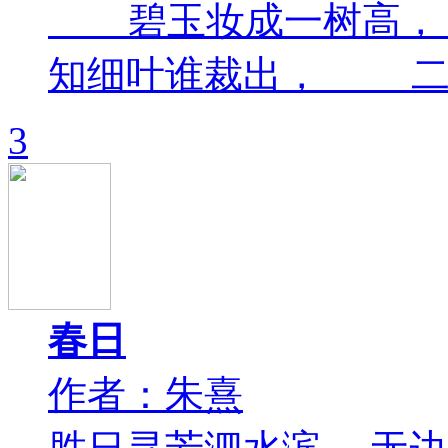
碧玉妆成一树高，
知细叶谁裁出， 二月春
3
春日
作者：朱熹