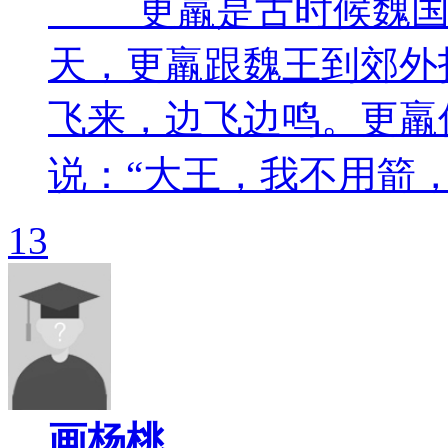
更羸是古时候魏国
天，更羸跟魏王到郊外
飞来，边飞边鸣。更羸
说：“大王，我不用箭，只
13
画杨桃