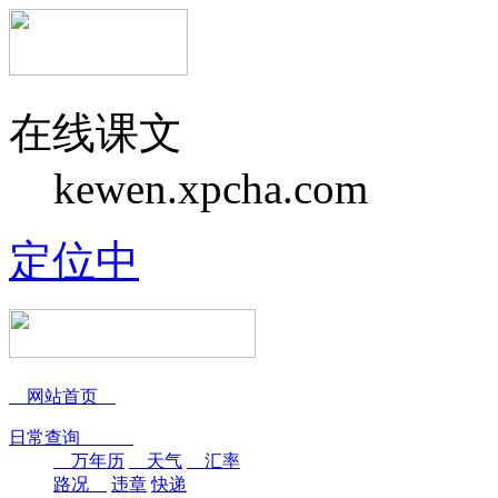
在线课文
kewen.xpcha.com
定位中
网站首页
日常查询
万年历
天气
汇率
路况
违章
快递