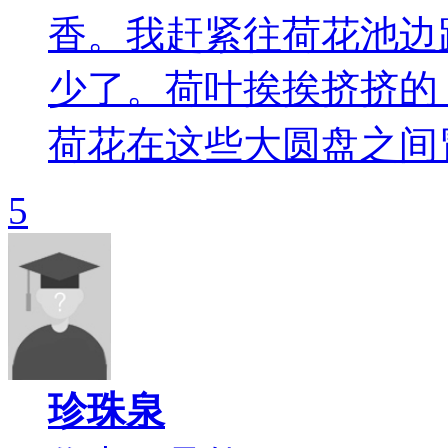
香。我赶紧往荷花池
少了。荷叶挨挨挤挤的
荷花在这些大圆盘之间冒
5
珍珠泉