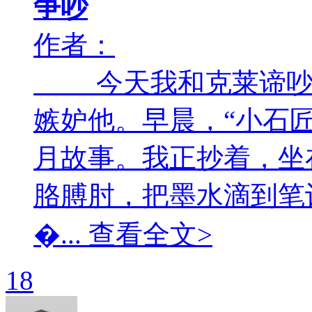
争吵
作者：
今天我和克莱谛吵架
嫉妒他。早晨，“小石
月故事。我正抄着，坐
胳膊肘，把墨水滴到笔
�... 查看全文>
18